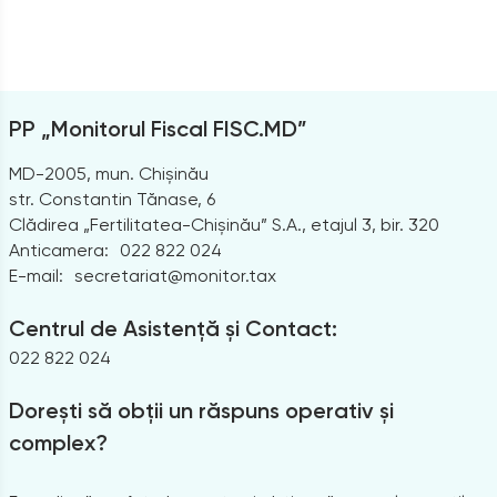
PP „Monitorul Fiscal FISC.MD”
MD-2005, mun. Chișinău
str. Constantin Tănase, 6
Clădirea „Fertilitatea-Chișinău” S.A., etajul 3, bir. 320
Anticamera:
022 822 024
E-mail:
secretariat@monitor.tax
Centrul de Asistență și Contact:
022 822 024
Dorești să obții un răspuns operativ și
complex?