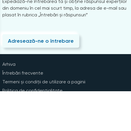
Expediază-ne întrebarea ta și obține răspunsul experților
din domeniu în cel mai scurt timp, la adresa de e-mail sau
plasat în rubrica „Întrebări și răspunsuri”
Adresează-ne o întrebare
Arhiva
Întrebări frecvente
Termeni și condiții de utilizare a paginii
Politica de confidențialitate
Instrucțiuni pentru ștergerea contului
Abonare la Newsline