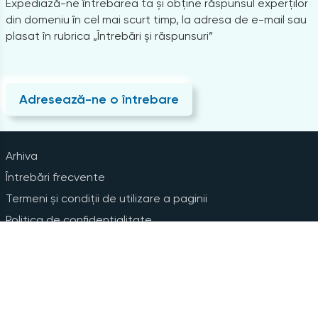
Expediază-ne întrebarea ta și obține răspunsul experților
din domeniu în cel mai scurt timp, la adresa de e-mail sau
plasat în rubrica „Întrebări și răspunsuri”
Adresează-ne o întrebare
Arhiva
Întrebări frecvente
Termeni și condiții de utilizare a paginii
Politica de confidențialitate
Instrucțiuni pentru ștergerea contului
Abonare la Newsline