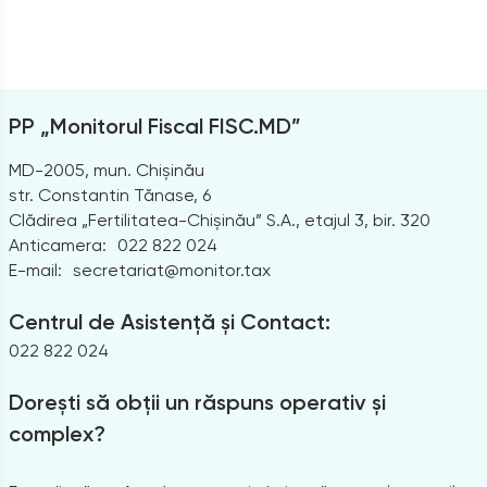
PP „Monitorul Fiscal FISC.MD”
MD-2005, mun. Chișinău
str. Constantin Tănase, 6
Clădirea „Fertilitatea-Chișinău” S.A., etajul 3, bir. 320
Anticamera:
022 822 024
E-mail:
secretariat@monitor.tax
Centrul de Asistență și Contact:
022 822 024
Dorești să obții un răspuns operativ și
complex?