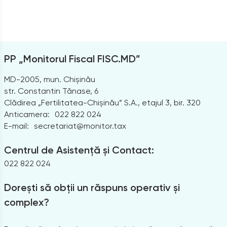
PP „Monitorul Fiscal FISC.MD”
MD-2005, mun. Chișinău
str. Constantin Tănase, 6
Clădirea „Fertilitatea-Chișinău” S.A., etajul 3, bir. 320
Anticamera:
022 822 024
E-mail:
secretariat@monitor.tax
Centrul de Asistență și Contact:
022 822 024
Dorești să obții un răspuns operativ și
complex?