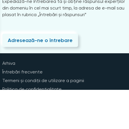
Expediază-ne întrebarea ta și obține răspunsul experților
din domeniu în cel mai scurt timp, la adresa de e-mail sau
plasat în rubrica „Întrebări și răspunsuri”
Adresează-ne o întrebare
Arhiva
Întrebări frecvente
Termeni și condiții de utilizare a paginii
Politica de confidențialitate
Instrucțiuni pentru ștergerea contului
Abonare la Newsline