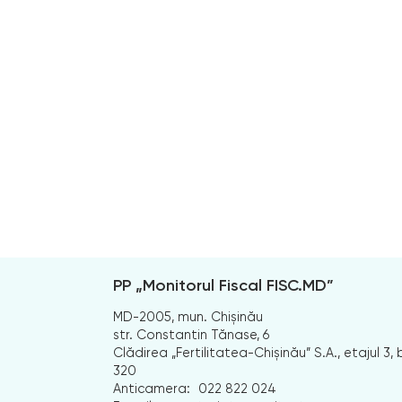
PP „Monitorul Fiscal FISC.MD”
MD-2005, mun. Chișinău
str. Constantin Tănase, 6
Clădirea „Fertilitatea-Chișinău” S.A., etajul 3, b
320
Anticamera:
022 822 024