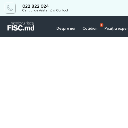
022 822 024
Centrul de Asistență și Contact
1
Despre noi
Cotidian
Poziția exper