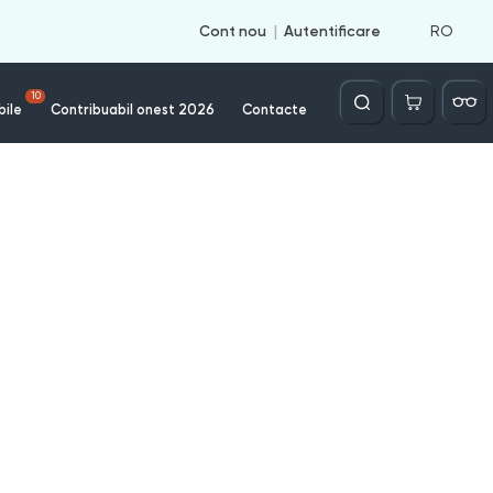
RO
Cont nou
Autentificare
Căutare
10
bile
Contribuabil onest 2026
Contacte