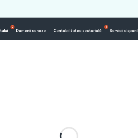
2
1
tului
Domenii conexe
Contabilitatea sectorială
Servicii disponi