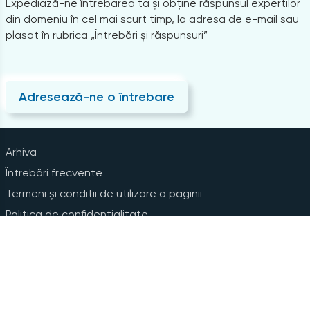
Expediază-ne întrebarea ta și obține răspunsul experților
din domeniu în cel mai scurt timp, la adresa de e-mail sau
plasat în rubrica „Întrebări și răspunsuri”
Adresează-ne o întrebare
Arhiva
Întrebări frecvente
Termeni și condiții de utilizare a paginii
Politica de confidențialitate
Instrucțiuni pentru ștergerea contului
Abonare la Newsline