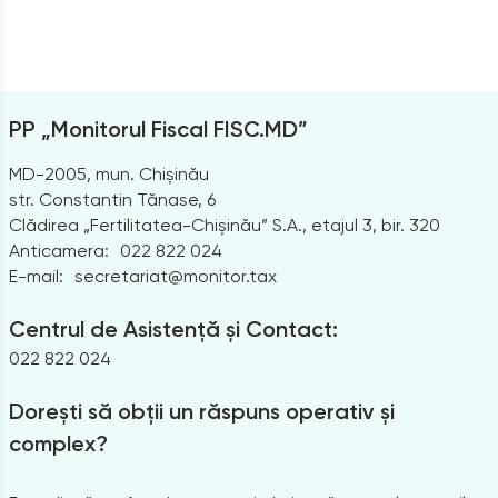
PP „Monitorul Fiscal FISC.MD”
MD-2005, mun. Chișinău
str. Constantin Tănase, 6
Clădirea „Fertilitatea-Chișinău” S.A., etajul 3, bir. 320
Anticamera:
022 822 024
E-mail:
secretariat@monitor.tax
Centrul de Asistență și Contact:
022 822 024
Dorești să obții un răspuns operativ și
complex?