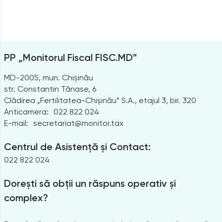
PP „Monitorul Fiscal FISC.MD”
MD-2005, mun. Chișinău
str. Constantin Tănase, 6
Clădirea „Fertilitatea-Chișinău” S.A., etajul 3, bir. 320
Anticamera:
022 822 024
E-mail:
secretariat@monitor.tax
Centrul de Asistență și Contact:
022 822 024
Dorești să obții un răspuns operativ și
complex?