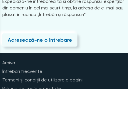
Expediază-ne întrebarea ta și obține răspunsul experților
din domeniu în cel mai scurt timp, la adresa de e-mail sau
plasat în rubrica „Întrebări și răspunsuri”
Adresează-ne o întrebare
Arhiva
Întrebări frecvente
Termeni și condiții de utilizare a paginii
Politica de confidențialitate
Instrucțiuni pentru ștergerea contului
Abonare la Newsline