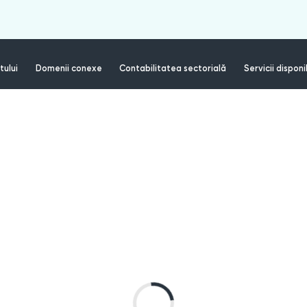
tului
Domenii conexe
Contabilitatea sectorială
Servicii disponi