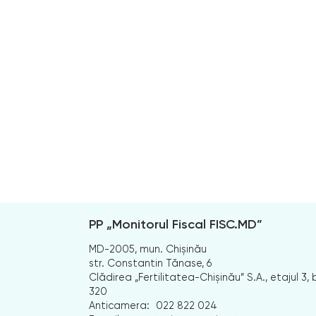
PP „Monitorul Fiscal FISC.MD”
MD-2005, mun. Chișinău
str. Constantin Tănase, 6
Clădirea „Fertilitatea-Chișinău” S.A., etajul 3, b
320
Anticamera:
022 822 024