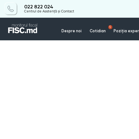
022 822 024
Centrul de Asistență și Contact
5
Despre noi
Cotidian
Poziția exper