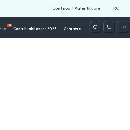
RO
Cont nou
Autentificare
Căutare
10
bile
Contribuabil onest 2026
Contacte