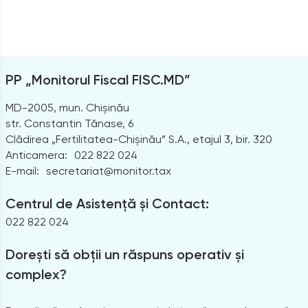
PP „Monitorul Fiscal FISC.MD”
MD-2005, mun. Chișinău
str. Constantin Tănase, 6
Clădirea „Fertilitatea-Chișinău” S.A., etajul 3, bir. 320
Anticamera:
022 822 024
E-mail:
secretariat@monitor.tax
Centrul de Asistență și Contact:
022 822 024
Dorești să obții un răspuns operativ și
complex?