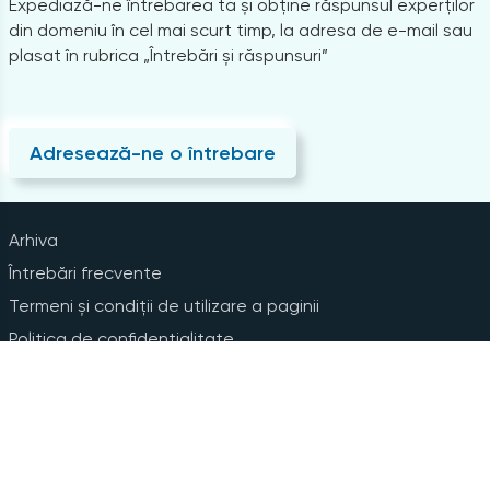
Expediază-ne întrebarea ta și obține răspunsul experților
din domeniu în cel mai scurt timp, la adresa de e-mail sau
plasat în rubrica „Întrebări și răspunsuri”
Adresează-ne o întrebare
Arhiva
Întrebări frecvente
Termeni și condiții de utilizare a paginii
Politica de confidențialitate
Instrucțiuni pentru ștergerea contului
Abonare la Newsline