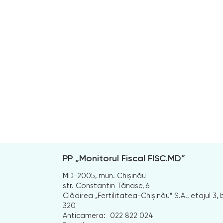
PP „Monitorul Fiscal FISC.MD”
MD-2005, mun. Chișinău
str. Constantin Tănase, 6
Clădirea „Fertilitatea-Chișinău” S.A., etajul 3, b
320
Anticamera:
022 822 024