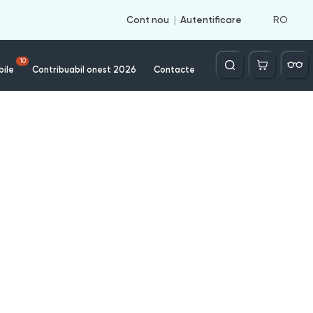
RO
Cont nou
Autentificare
Căutare
10
bile
Contribuabil onest 2026
Contacte