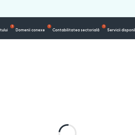
1
1
1
tului
Domenii conexe
Contabilitatea sectorială
Servicii disponi