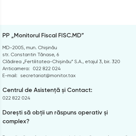
PP „Monitorul Fiscal FISC.MD”
MD-2005, mun. Chișinău
str. Constantin Tănase, 6
Clădirea „Fertilitatea-Chișinău” S.A., etajul 3, bir. 320
Anticamera:
022 822 024
E-mail:
secretariat@monitor.tax
Centrul de Asistență și Contact:
022 822 024
Dorești să obții un răspuns operativ și
complex?