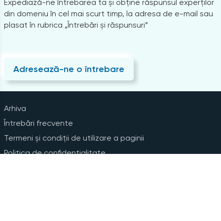
Expediază-ne întrebarea ta și obține răspunsul experților
din domeniu în cel mai scurt timp, la adresa de e-mail sau
plasat în rubrica „Întrebări și răspunsuri”
Adresează-ne o întrebare
Arhiva
Întrebări frecvente
Termeni și condiții de utilizare a paginii
Politica de confidențialitate
Instrucțiuni pentru ștergerea contului
Abonare la Newsline