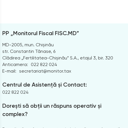
PP „Monitorul Fiscal FISC.MD”
MD-2005, mun. Chișinău
str. Constantin Tănase, 6
Clădirea „Fertilitatea-Chișinău” S.A., etajul 3, bir. 320
Anticamera:
022 822 024
E-mail:
secretariat@monitor.tax
Centrul de Asistență și Contact:
022 822 024
Dorești să obții un răspuns operativ și
complex?