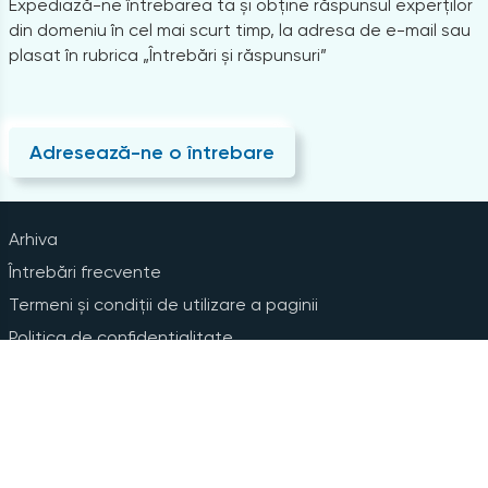
Expediază-ne întrebarea ta și obține răspunsul experților
din domeniu în cel mai scurt timp, la adresa de e-mail sau
plasat în rubrica „Întrebări și răspunsuri”
Adresează-ne o întrebare
Arhiva
Întrebări frecvente
Termeni și condiții de utilizare a paginii
Politica de confidențialitate
Instrucțiuni pentru ștergerea contului
Abonare la Newsline