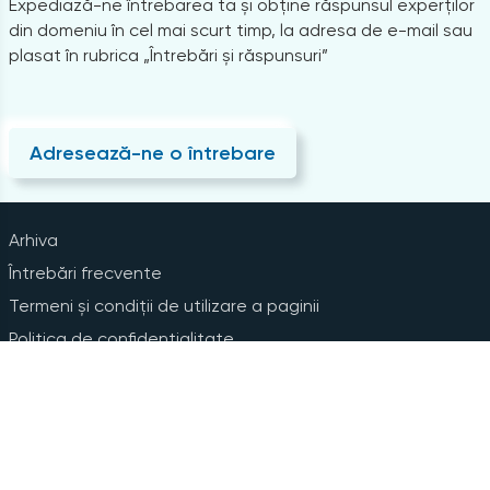
Expediază-ne întrebarea ta și obține răspunsul experților
din domeniu în cel mai scurt timp, la adresa de e-mail sau
plasat în rubrica „Întrebări și răspunsuri”
Adresează-ne o întrebare
Arhiva
Întrebări frecvente
Termeni și condiții de utilizare a paginii
Politica de confidențialitate
Instrucțiuni pentru ștergerea contului
Abonare la Newsline