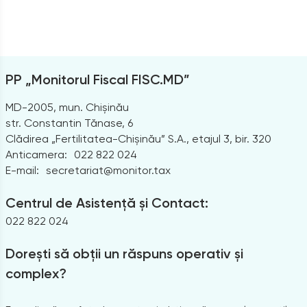
PP „Monitorul Fiscal FISC.MD”
MD-2005, mun. Chișinău
str. Constantin Tănase, 6
Clădirea „Fertilitatea-Chișinău” S.A., etajul 3, bir. 320
Anticamera:
022 822 024
E-mail:
secretariat@monitor.tax
Centrul de Asistență și Contact:
022 822 024
Dorești să obții un răspuns operativ și
complex?