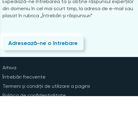
Expediază-ne întrebarea ta și obține răspunsul experților
din domeniu în cel mai scurt timp, la adresa de e-mail sau
plasat în rubrica „Întrebări și răspunsuri”
Adresează-ne o întrebare
Arhiva
Întrebări frecvente
Termeni și condiții de utilizare a paginii
Politica de confidențialitate
Instrucțiuni pentru ștergerea contului
Abonare la Newsline