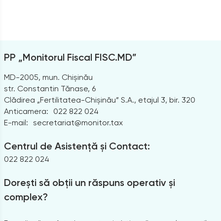
PP „Monitorul Fiscal FISC.MD”
MD-2005, mun. Chișinău
str. Constantin Tănase, 6
Clădirea „Fertilitatea-Chișinău” S.A., etajul 3, bir. 320
Anticamera:
022 822 024
E-mail:
secretariat@monitor.tax
Centrul de Asistență și Contact:
022 822 024
Dorești să obții un răspuns operativ și
complex?