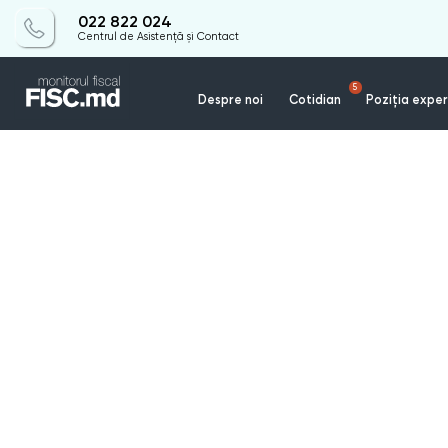
022 822 024
Centrul de Asistență și Contact
5
Despre noi
Cotidian
Poziția exper