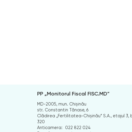
PP „Monitorul Fiscal FISC.MD”
MD-2005, mun. Chișinău
str. Constantin Tănase, 6
Clădirea „Fertilitatea-Chișinău” S.A., etajul 3, b
320
Anticamera:
022 822 024