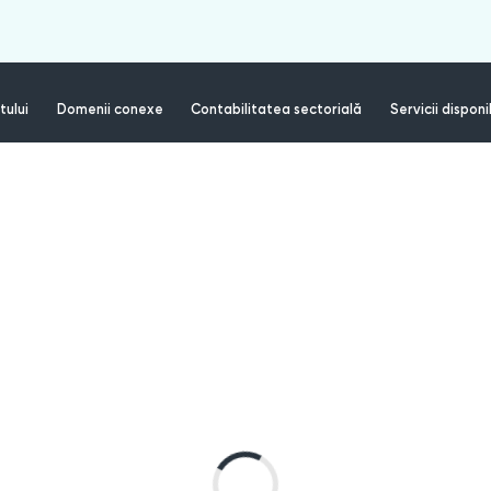
tului
Domenii conexe
Contabilitatea sectorială
Servicii disponi