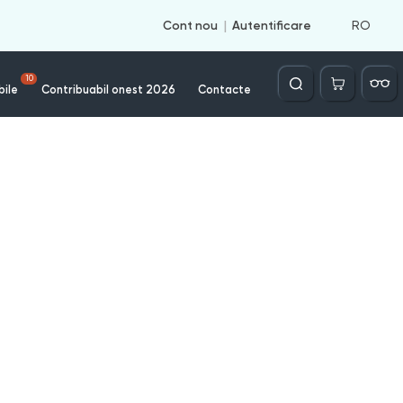
RO
Cont nou
Autentificare
Căutare
10
bile
Contribuabil onest 2026
Contacte