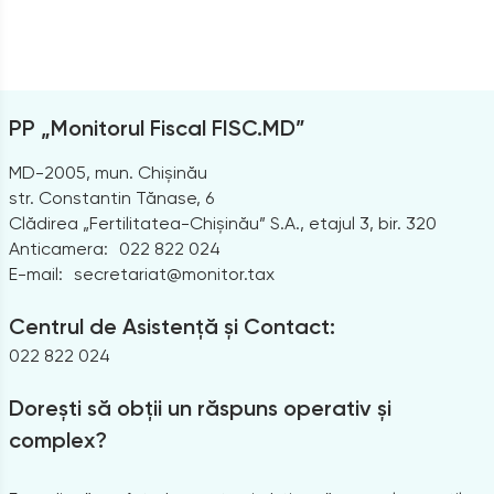
PP „Monitorul Fiscal FISC.MD”
MD-2005, mun. Chișinău
str. Constantin Tănase, 6
Clădirea „Fertilitatea-Chișinău” S.A., etajul 3, bir. 320
Anticamera:
022 822 024
E-mail:
secretariat@monitor.tax
Centrul de Asistență și Contact:
022 822 024
Dorești să obții un răspuns operativ și
complex?