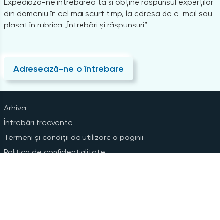
Expediază-ne întrebarea ta și obține răspunsul experților
din domeniu în cel mai scurt timp, la adresa de e-mail sau
plasat în rubrica „Întrebări și răspunsuri”
Adresează-ne o întrebare
Arhiva
Întrebări frecvente
Termeni și condiții de utilizare a paginii
Politica de confidențialitate
Instrucțiuni pentru ștergerea contului
Abonare la Newsline