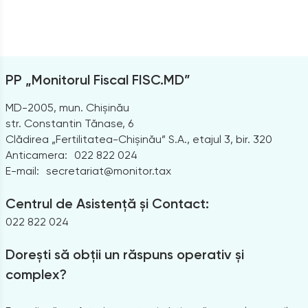
PP „Monitorul Fiscal FISC.MD”
MD-2005, mun. Chișinău
str. Constantin Tănase, 6
Clădirea „Fertilitatea-Chișinău” S.A., etajul 3, bir. 320
Anticamera:
022 822 024
E-mail:
secretariat@monitor.tax
Centrul de Asistență și Contact:
022 822 024
Dorești să obții un răspuns operativ și
complex?