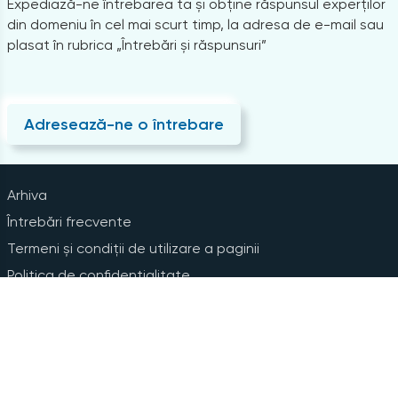
Expediază-ne întrebarea ta și obține răspunsul experților
din domeniu în cel mai scurt timp, la adresa de e-mail sau
plasat în rubrica „Întrebări și răspunsuri”
Adresează-ne o întrebare
Arhiva
Întrebări frecvente
Termeni și condiții de utilizare a paginii
Politica de confidențialitate
Instrucțiuni pentru ștergerea contului
Abonare la Newsline