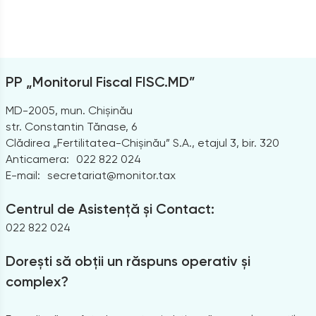
PP „Monitorul Fiscal FISC.MD”
MD-2005, mun. Chișinău
str. Constantin Tănase, 6
Clădirea „Fertilitatea-Chișinău” S.A., etajul 3, bir. 320
Anticamera:
022 822 024
E-mail:
secretariat@monitor.tax
Centrul de Asistență și Contact:
022 822 024
Dorești să obții un răspuns operativ și
complex?