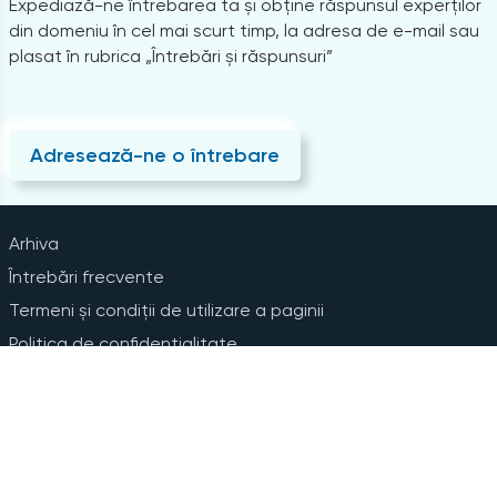
Expediază-ne întrebarea ta și obține răspunsul experților
din domeniu în cel mai scurt timp, la adresa de e-mail sau
plasat în rubrica „Întrebări și răspunsuri”
Adresează-ne o întrebare
Arhiva
Întrebări frecvente
Termeni și condiții de utilizare a paginii
Politica de confidențialitate
Instrucțiuni pentru ștergerea contului
Abonare la Newsline