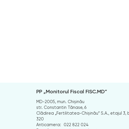
PP „Monitorul Fiscal FISC.MD”
MD-2005, mun. Chișinău
str. Constantin Tănase, 6
Clădirea „Fertilitatea-Chișinău” S.A., etajul 3, b
320
Anticamera:
022 822 024