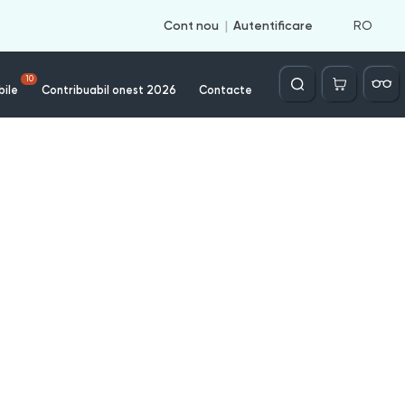
RO
Cont nou
Autentificare
Căutare
10
bile
Contribuabil onest 2026
Contacte