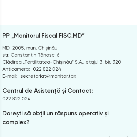
PP „Monitorul Fiscal FISC.MD”
MD-2005, mun. Chișinău
str. Constantin Tănase, 6
Clădirea „Fertilitatea-Chișinău” S.A., etajul 3, bir. 320
Anticamera:
022 822 024
E-mail:
secretariat@monitor.tax
Centrul de Asistență și Contact:
022 822 024
Dorești să obții un răspuns operativ și
complex?