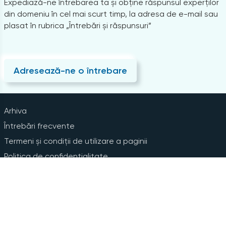
Expediază-ne întrebarea ta și obține răspunsul experților
din domeniu în cel mai scurt timp, la adresa de e-mail sau
plasat în rubrica „Întrebări și răspunsuri”
Adresează-ne o întrebare
Arhiva
Întrebări frecvente
Termeni și condiții de utilizare a paginii
Politica de confidențialitate
Instrucțiuni pentru ștergerea contului
Abonare la Newsline