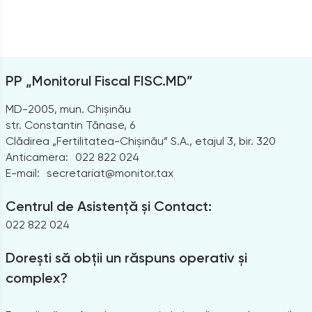
PP „Monitorul Fiscal FISC.MD”
MD-2005, mun. Chișinău
str. Constantin Tănase, 6
Clădirea „Fertilitatea-Chișinău” S.A., etajul 3, bir. 320
Anticamera:
022 822 024
E-mail:
secretariat@monitor.tax
Centrul de Asistență și Contact:
022 822 024
Dorești să obții un răspuns operativ și
complex?