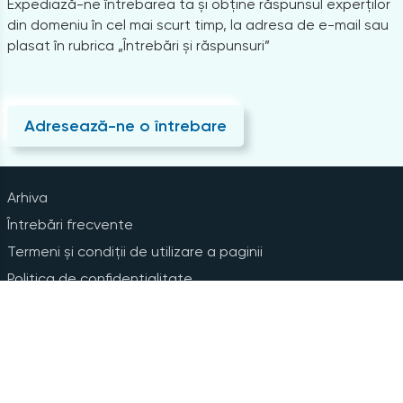
Expediază-ne întrebarea ta și obține răspunsul experților
din domeniu în cel mai scurt timp, la adresa de e-mail sau
plasat în rubrica „Întrebări și răspunsuri”
Adresează-ne o întrebare
Arhiva
Întrebări frecvente
Termeni și condiții de utilizare a paginii
Politica de confidențialitate
Instrucțiuni pentru ștergerea contului
Abonare la Newsline