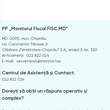
PP „Monitorul Fiscal FISC.MD”
MD-2005, mun. Chișinău
str. Constantin Tănase, 6
Clădirea „Fertilitatea-Chișinău” S.A., etajul 3, bir. 320
Anticamera:
022 822 024
E-mail:
secretariat@monitor.tax
Centrul de Asistență și Contact:
022 822 024
Dorești să obții un răspuns operativ și
complex?