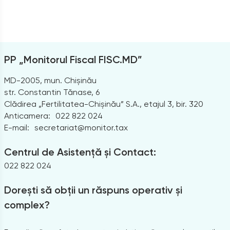
PP „Monitorul Fiscal FISC.MD”
MD-2005, mun. Chișinău
str. Constantin Tănase, 6
Clădirea „Fertilitatea-Chișinău” S.A., etajul 3, bir. 320
Anticamera:
022 822 024
E-mail:
secretariat@monitor.tax
Centrul de Asistență și Contact:
022 822 024
Dorești să obții un răspuns operativ și
complex?