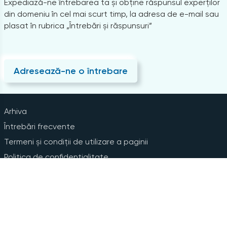
Expediază-ne întrebarea ta și obține răspunsul experților
din domeniu în cel mai scurt timp, la adresa de e-mail sau
plasat în rubrica „Întrebări și răspunsuri”
Adresează-ne o întrebare
Arhiva
Întrebări frecvente
Termeni și condiții de utilizare a paginii
Politica de confidențialitate
Instrucțiuni pentru ștergerea contului
Abonare la Newsline