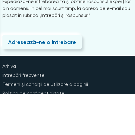
Expediază-ne întrebarea ta și obține răspunsul experților
din domeniu în cel mai scurt timp, la adresa de e-mail sau
plasat în rubrica „Întrebări și răspunsuri”
Adresează-ne o întrebare
Arhiva
Întrebări frecvente
Termeni și condiții de utilizare a paginii
Politica de confidențialitate
Instrucțiuni pentru ștergerea contului
Abonare la Newsline