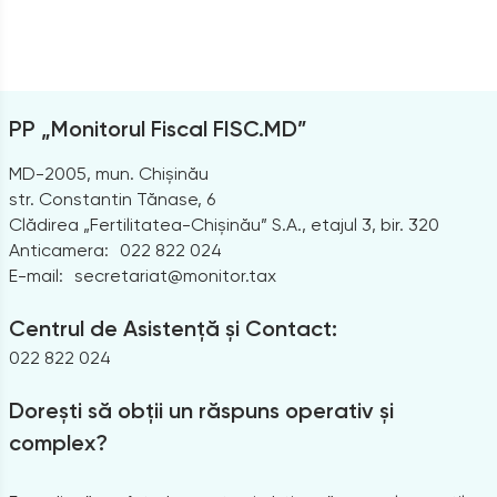
PP „Monitorul Fiscal FISC.MD”
MD-2005, mun. Chișinău
str. Constantin Tănase, 6
Clădirea „Fertilitatea-Chișinău” S.A., etajul 3, bir. 320
Anticamera:
022 822 024
E-mail:
secretariat@monitor.tax
Centrul de Asistență și Contact:
022 822 024
Dorești să obții un răspuns operativ și
complex?