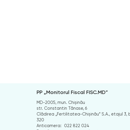
PP „Monitorul Fiscal FISC.MD”
MD-2005, mun. Chișinău
str. Constantin Tănase, 6
Clădirea „Fertilitatea-Chișinău” S.A., etajul 3, b
320
Anticamera:
022 822 024