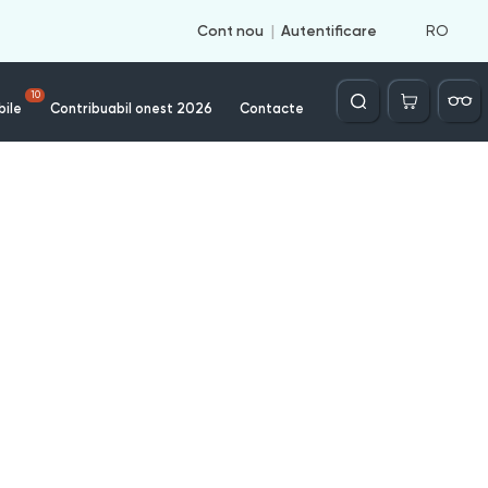
RO
Cont nou
Autentificare
Căutare
10
bile
Contribuabil onest 2026
Contacte