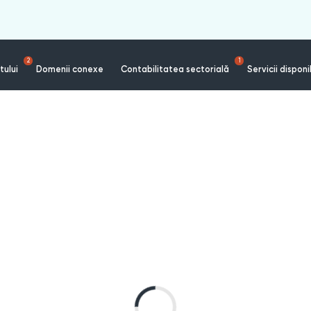
2
1
tului
Domenii conexe
Contabilitatea sectorială
Servicii disponi