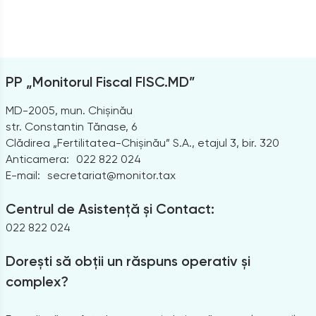
PP „Monitorul Fiscal FISC.MD”
MD-2005, mun. Chișinău
str. Constantin Tănase, 6
Clădirea „Fertilitatea-Chișinău” S.A., etajul 3, bir. 320
Anticamera:
022 822 024
E-mail:
secretariat@monitor.tax
Centrul de Asistență și Contact:
022 822 024
Dorești să obții un răspuns operativ și
complex?