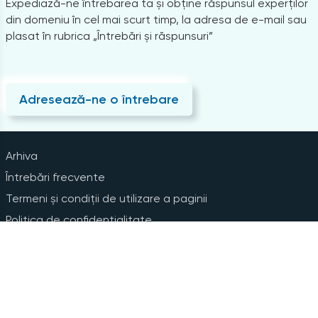
Expediază-ne întrebarea ta și obține răspunsul experților
din domeniu în cel mai scurt timp, la adresa de e-mail sau
plasat în rubrica „Întrebări și răspunsuri”
Adresează-ne o întrebare
Arhiva
Întrebări frecvente
Termeni și condiții de utilizare a paginii
Politica de confidențialitate
Instrucțiuni pentru ștergerea contului
Abonare la Newsline