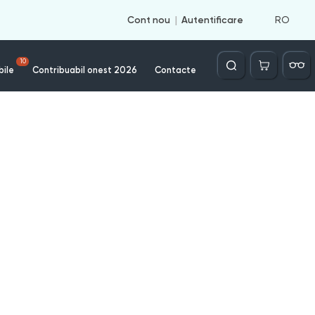
RO
Cont nou
Autentificare
Căutare
10
bile
Contribuabil onest 2026
Contacte