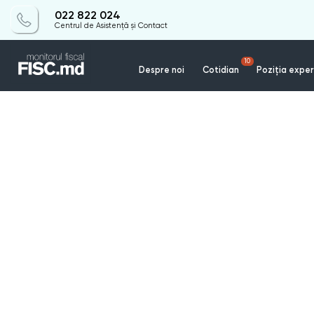
022 822 024
Centrul de Asistență și Contact
10
Despre noi
Cotidian
Poziția exper