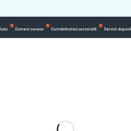
1
1
1
tului
Domenii conexe
Contabilitatea sectorială
Servicii disponi