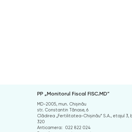
PP „Monitorul Fiscal FISC.MD”
MD-2005, mun. Chișinău
str. Constantin Tănase, 6
Clădirea „Fertilitatea-Chișinău” S.A., etajul 3, b
320
Anticamera:
022 822 024