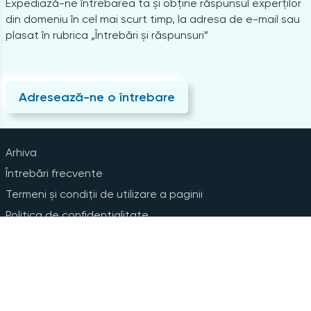
Expediază-ne întrebarea ta și obține răspunsul experților
din domeniu în cel mai scurt timp, la adresa de e-mail sau
plasat în rubrica „Întrebări și răspunsuri”
Adresează-ne o întrebare
Arhiva
Întrebări frecvente
Termeni și condiții de utilizare a paginii
Politica de confidențialitate
Instrucțiuni pentru ștergerea contului
Abonare la Newsline