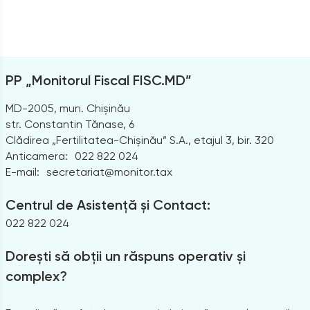
PP „Monitorul Fiscal FISC.MD”
MD-2005, mun. Chișinău
str. Constantin Tănase, 6
Clădirea „Fertilitatea-Chișinău” S.A., etajul 3, bir. 320
Anticamera:
022 822 024
E-mail:
secretariat@monitor.tax
Centrul de Asistență și Contact:
022 822 024
Dorești să obții un răspuns operativ și
complex?