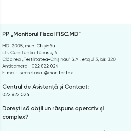
PP „Monitorul Fiscal FISC.MD”
MD-2005, mun. Chișinău
str. Constantin Tănase, 6
Clădirea „Fertilitatea-Chișinău” S.A., etajul 3, bir. 320
Anticamera:
022 822 024
E-mail:
secretariat@monitor.tax
Centrul de Asistență și Contact:
022 822 024
Dorești să obții un răspuns operativ și
complex?