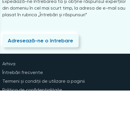
Expediază-ne întrebarea ta și obține răspunsul experților
din domeniu în cel mai scurt timp, la adresa de e-mail sau
plasat în rubrica „Întrebări și răspunsuri”
Adresează-ne o întrebare
Arhiva
Întrebări frecvente
Termeni și condiții de utilizare a paginii
Politica de confidențialitate
Instrucțiuni pentru ștergerea contului
Abonare la Newsline