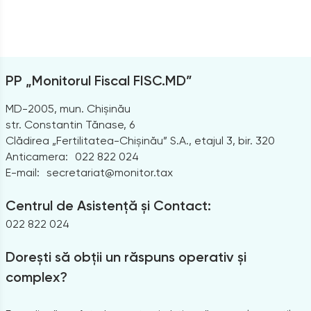
PP „Monitorul Fiscal FISC.MD”
MD-2005, mun. Chișinău
str. Constantin Tănase, 6
Clădirea „Fertilitatea-Chișinău” S.A., etajul 3, bir. 320
Anticamera:
022 822 024
E-mail:
secretariat@monitor.tax
Centrul de Asistență și Contact:
022 822 024
Dorești să obții un răspuns operativ și
complex?