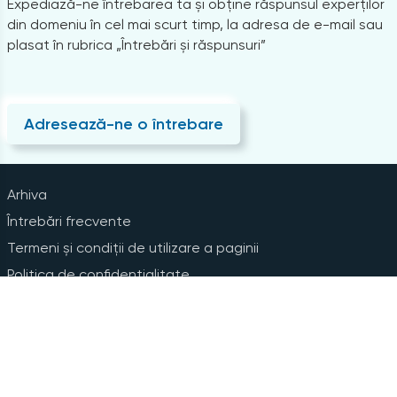
Expediază-ne întrebarea ta și obține răspunsul experților
din domeniu în cel mai scurt timp, la adresa de e-mail sau
plasat în rubrica „Întrebări și răspunsuri”
Adresează-ne o întrebare
Arhiva
Întrebări frecvente
Termeni și condiții de utilizare a paginii
Politica de confidențialitate
Instrucțiuni pentru ștergerea contului
Abonare la Newsline