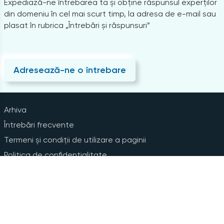
Expediază-ne întrebarea ta și obține răspunsul experților
din domeniu în cel mai scurt timp, la adresa de e-mail sau
plasat în rubrica „Întrebări și răspunsuri”
Adresează-ne o întrebare
Arhiva
Întrebări frecvente
Termeni și condiții de utilizare a paginii
Politica de confidențialitate
Instrucțiuni pentru ștergerea contului
Abonare la Newsline