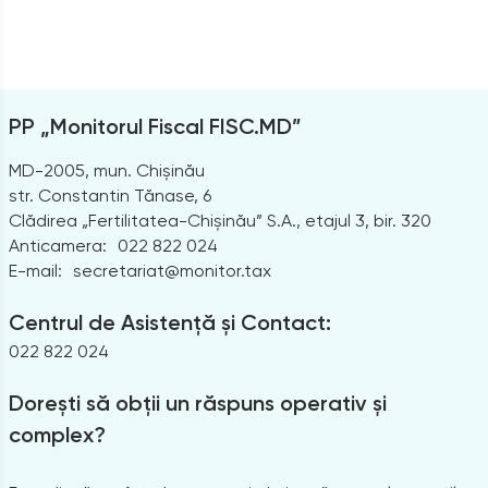
PP „Monitorul Fiscal FISC.MD”
MD-2005, mun. Chișinău
str. Constantin Tănase, 6
Clădirea „Fertilitatea-Chișinău” S.A., etajul 3, bir. 320
Anticamera:
022 822 024
E-mail:
secretariat@monitor.tax
Centrul de Asistență și Contact:
022 822 024
Dorești să obții un răspuns operativ și
complex?