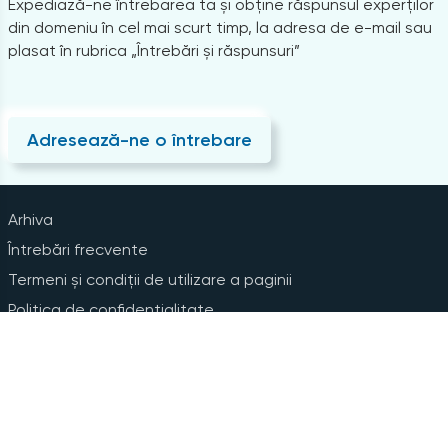
Expediază-ne întrebarea ta și obține răspunsul experților
din domeniu în cel mai scurt timp, la adresa de e-mail sau
plasat în rubrica „Întrebări și răspunsuri”
Adresează-ne o întrebare
Arhiva
Întrebări frecvente
Termeni și condiții de utilizare a paginii
Politica de confidențialitate
Instrucțiuni pentru ștergerea contului
Abonare la Newsline