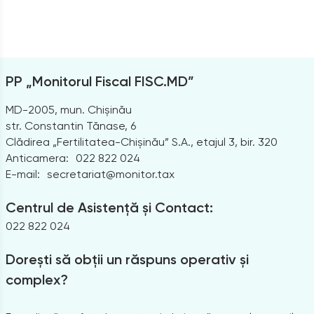
PP „Monitorul Fiscal FISC.MD”
MD-2005, mun. Chișinău
str. Constantin Tănase, 6
Clădirea „Fertilitatea-Chișinău” S.A., etajul 3, bir. 320
Anticamera:
022 822 024
E-mail:
secretariat@monitor.tax
Centrul de Asistență și Contact:
022 822 024
Dorești să obții un răspuns operativ și
complex?