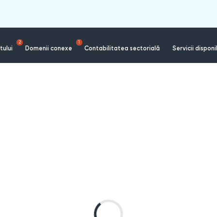
2
1
tului
Domenii conexe
Contabilitatea sectorială
Servicii disponi