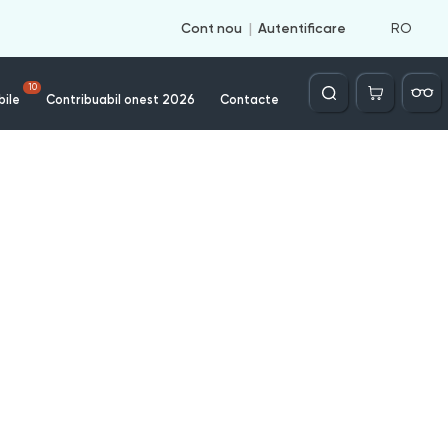
RO
Cont nou
Autentificare
Căutare
10
bile
Contribuabil onest 2026
Contacte