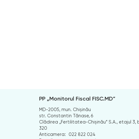
PP „Monitorul Fiscal FISC.MD”
MD-2005, mun. Chișinău
str. Constantin Tănase, 6
Clădirea „Fertilitatea-Chișinău” S.A., etajul 3, b
320
Anticamera:
022 822 024