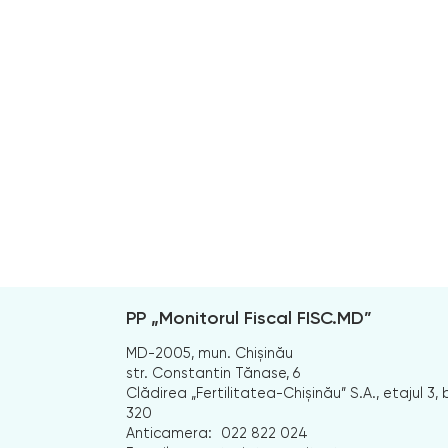
PP „Monitorul Fiscal FISC.MD”
MD-2005, mun. Chișinău
str. Constantin Tănase, 6
Clădirea „Fertilitatea-Chișinău” S.A., etajul 3, b
320
Anticamera:
022 822 024