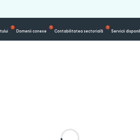
1
1
1
tului
Domenii conexe
Contabilitatea sectorială
Servicii disponi