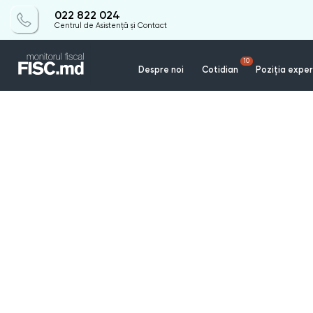
022 822 024
Centrul de Asistență și Contact
10
Despre noi
Cotidian
Poziția exper