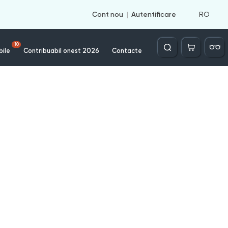
RO
Cont nou
Autentificare
Căutare
10
bile
Contribuabil onest 2026
Contacte