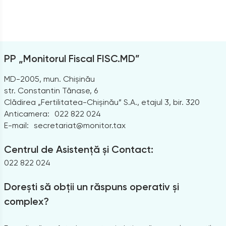
PP „Monitorul Fiscal FISC.MD”
MD-2005, mun. Chișinău
str. Constantin Tănase, 6
Clădirea „Fertilitatea-Chișinău” S.A., etajul 3, bir. 320
Anticamera:
022 822 024
E-mail:
secretariat@monitor.tax
Centrul de Asistență și Contact:
022 822 024
Dorești să obții un răspuns operativ și
complex?