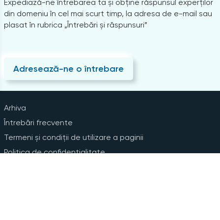
Expediază-ne întrebarea ta și obține răspunsul experților
din domeniu în cel mai scurt timp, la adresa de e-mail sau
plasat în rubrica „Întrebări și răspunsuri”
Adresează-ne o întrebare
Arhiva
Întrebări frecvente
Termeni și condiții de utilizare a paginii
Politica de confidențialitate
Instrucțiuni pentru ștergerea contului
Abonare la Newsline