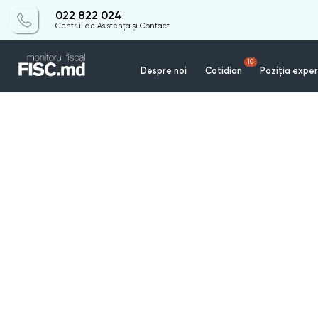
022 822 024
Centrul de Asistență și Contact
10
Despre noi
Cotidian
Poziția exper