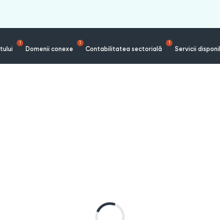
1
1
1
tului
Domenii conexe
Contabilitatea sectorială
Servicii disponi