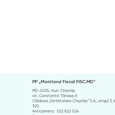
PP „Monitorul Fiscal FISC.MD”
MD-2005, mun. Chișinău
str. Constantin Tănase, 6
Clădirea „Fertilitatea-Chișinău” S.A., etajul 3, b
320
Anticamera:
022 822 024