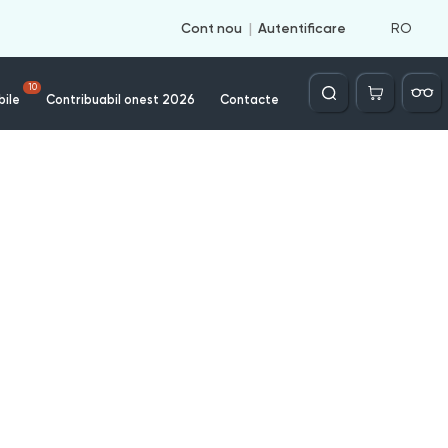
RO
Cont nou
Autentificare
Căutare
10
bile
Contribuabil onest 2026
Contacte