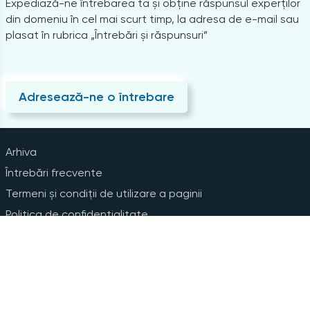
Expediază-ne întrebarea ta și obține răspunsul experților
din domeniu în cel mai scurt timp, la adresa de e-mail sau
plasat în rubrica „Întrebări și răspunsuri”
Adresează-ne o întrebare
Arhiva
Întrebări frecvente
Termeni și condiții de utilizare a paginii
Politica de confidențialitate
Instrucțiuni pentru ștergerea contului
Abonare la Newsline