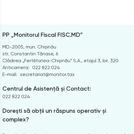
PP „Monitorul Fiscal FISC.MD”
MD-2005, mun. Chișinău
str. Constantin Tănase, 6
Clădirea „Fertilitatea-Chișinău” S.A., etajul 3, bir. 320
Anticamera:
022 822 024
E-mail:
secretariat@monitor.tax
Centrul de Asistență și Contact:
022 822 024
Dorești să obții un răspuns operativ și
complex?