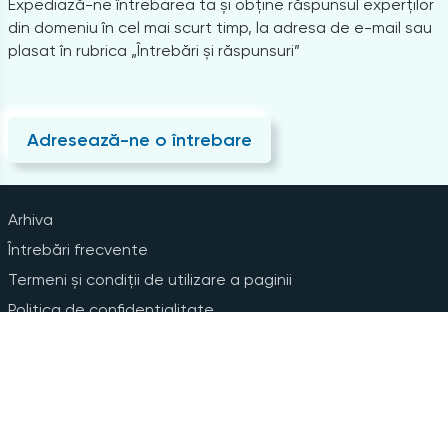
Expediază-ne întrebarea ta și obține răspunsul experților
din domeniu în cel mai scurt timp, la adresa de e-mail sau
plasat în rubrica „Întrebări și răspunsuri”
Adresează-ne o întrebare
Arhiva
Întrebări frecvente
Termeni și condiții de utilizare a paginii
Politica de confidențialitate
Instrucțiuni pentru ștergerea contului
Abonare la Newsline