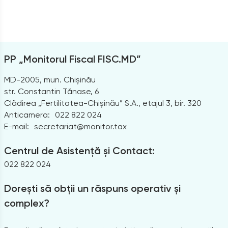
PP „Monitorul Fiscal FISC.MD”
MD-2005, mun. Chișinău
str. Constantin Tănase, 6
Clădirea „Fertilitatea-Chișinău” S.A., etajul 3, bir. 320
Anticamera:
022 822 024
E-mail:
secretariat@monitor.tax
Centrul de Asistență și Contact:
022 822 024
Dorești să obții un răspuns operativ și
complex?