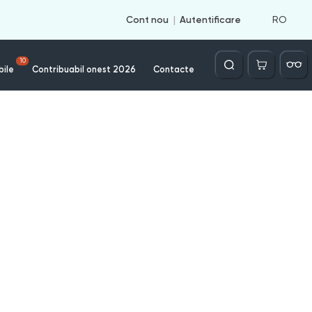
RO
Cont nou
Autentificare
Căutare
10
bile
Contribuabil onest 2026
Contacte