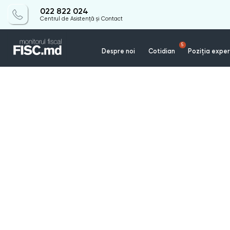
022 822 024
Centrul de Asistență și Contact
5
Despre noi
Cotidian
Poziția exper