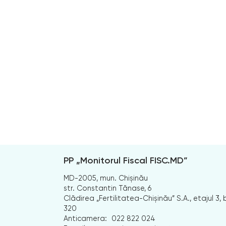
PP „Monitorul Fiscal FISC.MD”
MD-2005, mun. Chișinău
str. Constantin Tănase, 6
Clădirea „Fertilitatea-Chișinău” S.A., etajul 3, b
320
Anticamera:
022 822 024