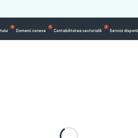
1
1
1
tului
Domenii conexe
Contabilitatea sectorială
Servicii disponi