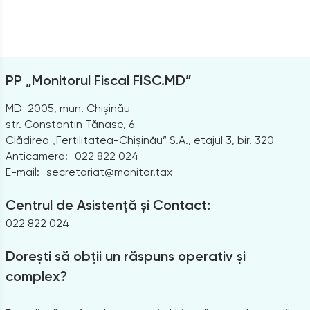
PP „Monitorul Fiscal FISC.MD”
MD-2005, mun. Chișinău
str. Constantin Tănase, 6
Clădirea „Fertilitatea-Chișinău” S.A., etajul 3, bir. 320
Anticamera:
022 822 024
E-mail:
secretariat@monitor.tax
Centrul de Asistență și Contact:
022 822 024
Dorești să obții un răspuns operativ și
complex?