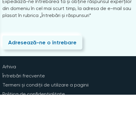
Expediază-ne întrebarea ta și obține răspunsul experților
din domeniu în cel mai scurt timp, la adresa de e-mail sau
plasat în rubrica „Întrebări și răspunsuri”
Adresează-ne o întrebare
Arhiva
Întrebări frecvente
Termeni și condiții de utilizare a paginii
Politica de confidențialitate
Instrucțiuni pentru ștergerea contului
Abonare la Newsline