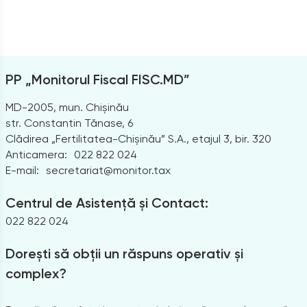
PP „Monitorul Fiscal FISC.MD”
MD-2005, mun. Chișinău
str. Constantin Tănase, 6
Clădirea „Fertilitatea-Chișinău” S.A., etajul 3, bir. 320
Anticamera:
022 822 024
E-mail:
secretariat@monitor.tax
Centrul de Asistență și Contact:
022 822 024
Dorești să obții un răspuns operativ și
complex?