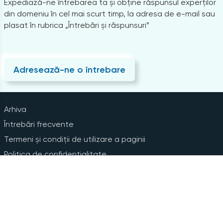
Expediază-ne întrebarea ta și obține răspunsul experților
din domeniu în cel mai scurt timp, la adresa de e-mail sau
plasat în rubrica „Întrebări și răspunsuri”
Adresează-ne o întrebare
Arhiva
Întrebări frecvente
Termeni și condiții de utilizare a paginii
Politica de confidențialitate
Instrucțiuni pentru ștergerea contului
Abonare la Newsline