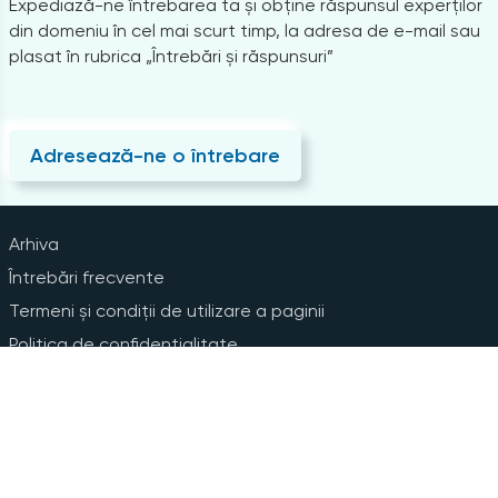
Expediază-ne întrebarea ta și obține răspunsul experților
din domeniu în cel mai scurt timp, la adresa de e-mail sau
plasat în rubrica „Întrebări și răspunsuri”
Adresează-ne o întrebare
Arhiva
Întrebări frecvente
Termeni și condiții de utilizare a paginii
Politica de confidențialitate
Instrucțiuni pentru ștergerea contului
Abonare la Newsline