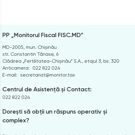
PP „Monitorul Fiscal FISC.MD”
MD-2005, mun. Chișinău
str. Constantin Tănase, 6
Clădirea „Fertilitatea-Chișinău” S.A., etajul 3, bir. 320
Anticamera:
022 822 024
E-mail:
secretariat@monitor.tax
Centrul de Asistență și Contact:
022 822 024
Dorești să obții un răspuns operativ și
complex?