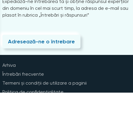
Expediază-ne întrebarea ta și obține răspunsul experților
din domeniu în cel mai scurt timp, la adresa de e-mail sau
plasat în rubrica „Întrebări și răspunsuri”
Adresează-ne o întrebare
Arhiva
Întrebări frecvente
Termeni și condiții de utilizare a paginii
Politica de confidențialitate
Instrucțiuni pentru ștergerea contului
Abonare la Newsline