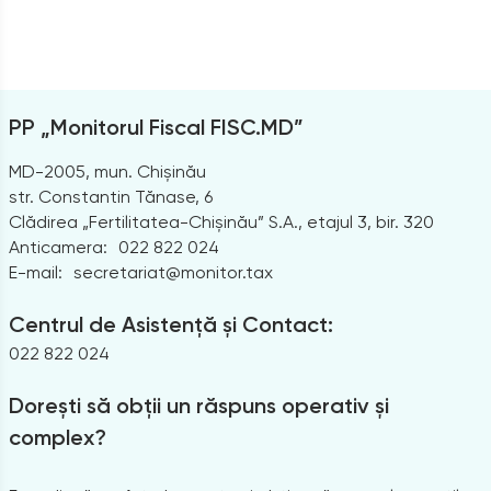
PP „Monitorul Fiscal FISC.MD”
MD-2005, mun. Chișinău
str. Constantin Tănase, 6
Clădirea „Fertilitatea-Chișinău” S.A., etajul 3, bir. 320
Anticamera:
022 822 024
E-mail:
secretariat@monitor.tax
Centrul de Asistență și Contact:
022 822 024
Dorești să obții un răspuns operativ și
complex?