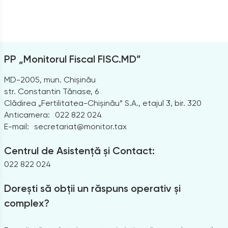
PP „Monitorul Fiscal FISC.MD”
MD-2005, mun. Chișinău
str. Constantin Tănase, 6
Clădirea „Fertilitatea-Chișinău” S.A., etajul 3, bir. 320
Anticamera:
022 822 024
E-mail:
secretariat@monitor.tax
Centrul de Asistență și Contact:
022 822 024
Dorești să obții un răspuns operativ și
complex?