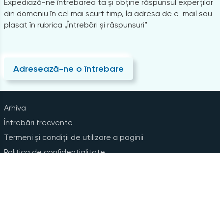
Expediază-ne întrebarea ta și obține răspunsul experților
din domeniu în cel mai scurt timp, la adresa de e-mail sau
plasat în rubrica „Întrebări și răspunsuri”
Adresează-ne o întrebare
Arhiva
Întrebări frecvente
Termeni și condiții de utilizare a paginii
Politica de confidențialitate
Instrucțiuni pentru ștergerea contului
Abonare la Newsline