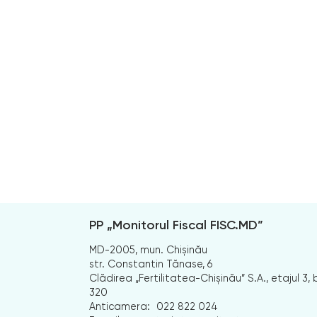
PP „Monitorul Fiscal FISC.MD”
MD-2005, mun. Chișinău
str. Constantin Tănase, 6
Clădirea „Fertilitatea-Chișinău” S.A., etajul 3, b
320
Anticamera:
022 822 024