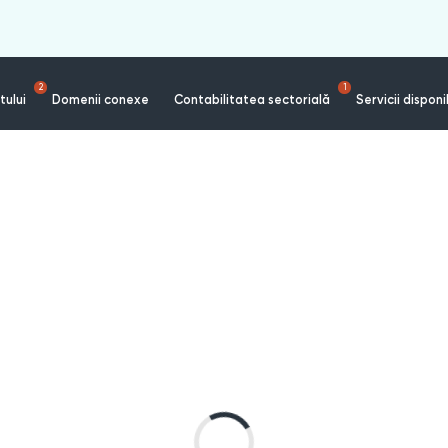
2
1
tului
Domenii conexe
Contabilitatea sectorială
Servicii disponi