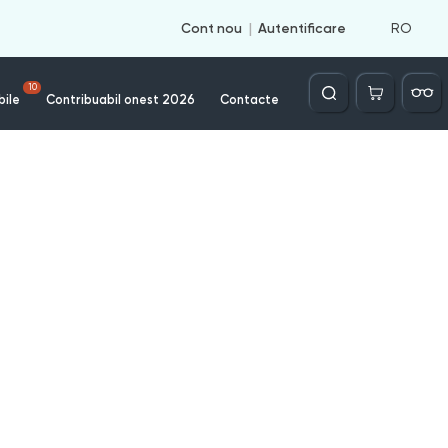
RO
Cont nou
Autentificare
Căutare
10
bile
Contribuabil onest 2026
Contacte