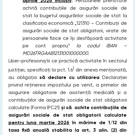
aprilie 2026
inclusiv
. Persoanele prenotate
achită contribuţiile de asigurări sociale de
stat la bugetul asigurărilor sociale de stat la
clasificaţia economică „121310 – Contribuţii de
asigurări sociale de stat obligatorii, virate de
persoanele fizice ce îşi desfăşoară activitate
pe cont propriu”
la codul IBAN –
MD26TRGAAB12131001000000
.
Liber-profesioniştii ce practică activitate în sectorul
1
justiţiei, specificaţi la pct. 1.6
din anexa menţionată,
au obligaţia
să declare cu utilizarea
Declaraţiei
privind reţinerea impozitului pe venit, a primelor de
asigurare obligatorie de asistenţă medicală şi a
contribuţiilor de asigurări sociale de stat obligatorii
calculate (Forma IPC21)
şi să achite contribuţiile de
asigurări sociale de stat obligatorii calculate
pentru luna martie 2026
în mărime de 1/12 din
taxa fixă anuală stabilita la art. 3 alin. (2) din