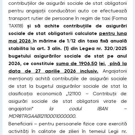
contribuțiilor de asigurări sociale de stat obligatorii
pentru angajații conducători auto ce efectuează
transport rutier de persoane în regim de taxi (Forma
TAXI18)
şi să achite contribuţiile de asigurări
sociale de stat obligatorii calculate
pentru luna
mai 2026
în mărime de 1/12 din taxa fixă anuală
stabilita la art. 3 alin. (1) din Legea nr. 320/2025
bugetului asigurărilor sociale de stat pe anul
2026, ce constituie
suma de 1906,50
lei,
pînă la
data de
27 aprilie
2026 inclusiv.
Angajatorii
menţionaţi achită contribuţiile de asigurări sociale
de stat la bugetul asigurărilor sociale de stat la
clasificaţia economică „121100 – Contribuţii de
asigurări sociale de stat obligatorii virate de
angajatori”
la codul IBAN –
MD98TRGAAB12110001000000
.
Beneficiarii – pentru persoanele fizice care exercită
activități în calitate de zilieri în temeiul Legii nr.