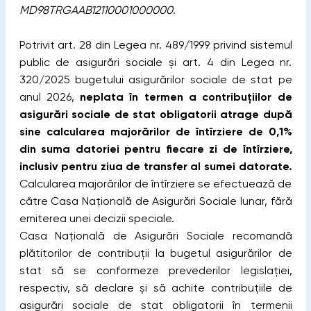
MD98TRGAAB12110001000000
.
Potrivit art. 28 din Legea nr. 489/1999 privind sistemul
public de asigurări sociale şi art. 4 din Legea nr.
320/2025 bugetului asigurărilor sociale de stat pe
anul 2026,
neplata în termen a contribuţiilor de
asigurări sociale de stat obligatorii atrage după
sine calcularea majorărilor de întîrziere de 0,1%
din suma datoriei pentru fiecare zi de întîrziere,
inclusiv pentru ziua de transfer al sumei datorate.
Calcularea majorărilor de întîrziere se efectuează de
către Casa Naţională de Asigurări Sociale lunar, fără
emiterea unei decizii speciale.
Casa Naţională de Asigurări Sociale recomandă
plătitorilor de contribuţii la bugetul asigurărilor de
stat să se conformeze prevederilor legislaţiei,
respectiv, să declare şi să achite contribuţiile de
asigurări sociale de stat obligatorii în termenii