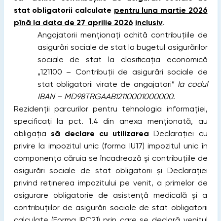
stat obligatorii calculate
pentru luna martie 2026
pînă la data de
27 aprilie 2026
inclusiv
.
Angajatorii menţionaţi achită contribuţiile de
asigurări sociale de stat la bugetul asigurărilor
sociale de stat la clasificaţia economică
„121100 – Contribuţii de asigurări sociale de
stat obligatorii virate de angajatori”
la codul
IBAN – MD98TRGAAB12110001000000
.
Rezidenţii parcurilor pentru tehnologia informaţiei,
specificaţi la pct. 1.4 din anexa menţionată, au
obligaţia
să declare cu utilizarea
Declaraţiei cu
privire la impozitul unic (forma IU17) impozitul unic în
componenţa căruia se încadrează şi contribuţiile de
asigurări sociale de stat obligatorii şi Declaraţiei
privind reţinerea impozitului pe venit, a primelor de
asigurare obligatorie de asistenţă medicală şi a
contribuţiilor de asigurări sociale de stat obligatorii
calculate (Forma IPC21) prin care se declară venitul