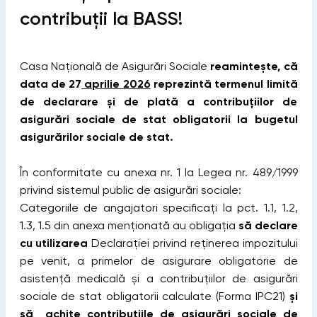
contribuţii la BASS!
Casa Naţională de Asigurări Sociale
reamintește, că
data de 27
aprilie 2026
reprezintă termenul limită
de declarare şi de plată a contribuţiilor de
asigurări sociale de stat obligatorii la bugetul
asigurărilor sociale de stat.
În conformitate cu anexa nr. 1 la Legea nr. 489/1999
privind sistemul public de asigurări sociale:
Categoriile de angajatori specificaţi la pct. 1.1, 1.2,
1.3, 1.5 din anexa menţionată au obligaţia
să declare
cu utilizarea
Declaraţiei privind reţinerea impozitului
pe venit, a primelor de asigurare obligatorie de
asistenţă medicală şi a contribuţiilor de asigurări
sociale de stat obligatorii calculate (Forma IPC21)
şi
să achite contribuţiile de asigurări sociale de