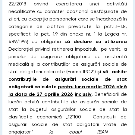
22/2018 privind exercitarea unei activități
necalificate cu caracter ocazional desfășurate de
zilieri, cu excepția persoanelor care se încadrează în
categoriile de plătitori prevăzute la pct.1.1–1.8,
specificaţi la pct. 1.9 din anexa nr. 1 la Legea nr.
489/1999, au obligaţia
să declare cu utilizarea
Declaraţiei privind reţinerea impozitului pe venit, a
primelor de asigurare obligatorie de asistenţă
medicală şi a contribuţiilor de asigurări sociale de
stat obligatorii calculate (Forma IPC21)
şi să achite
contribuțiile de asigurări sociale de stat
obligatorii calculate
pentru luna martie 2026 pînă
la data de
27 aprilie 2026
inclusiv
. Beneficiarii de
lucrări achită contribuţiile de asigurări sociale de
stat la bugetul asigurărilor sociale de stat la
clasificaţia economică „121100 – Contribuţii de
asigurări sociale de stat obligatorii virate de
angajatori”
la codul IBAN –