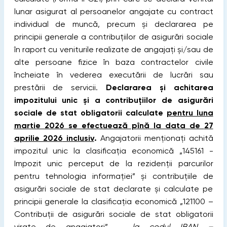
lunar asigurat al persoanelor angajate cu contract
individual de muncă, precum şi declararea pe
principii generale a contribuţiilor de asigurări sociale
în raport cu veniturile realizate de angajaţi şi/sau de
alte persoane fizice în baza contractelor civile
încheiate în vederea executării de lucrări sau
prestării de servicii.
Declararea şi achitarea
impozitului unic şi a contribuţiilor de asigurări
sociale de stat obligatorii calculate
pentru luna
martie 2026 se efectuează pînă la data de
27
aprilie 2026
inclusiv
.
Angajatorii menţionaţi achită
impozitul unic la clasificaţia economică „145161 -
Impozit unic perceput de la rezidenții parcurilor
pentru tehnologia informației” şi contribuţiile de
asigurări sociale de stat declarate şi calculate pe
principii generale la clasificaţia economică „121100 –
Contribuţii de asigurări sociale de stat obligatorii
virate de angajatori” -
la codul IBAN –