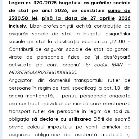
Legea nr. 320/2025 bugetului asigurărilor sociale
de stat pe anul 2026, ce constituie
suma de
2580,50 lei
,
pînă la data de
27 aprilie
2026
inclusiv
. Liber-profesioniştii achită contribuţiile de
asigurări sociale de stat la bugetul asigurărilor
sociale de stat la clasificaţia economică „121310 –
Contribuţii de asigurări sociale de stat obligatorii,
virate de persoanele fizice ce îşi desfăşoară
activitate pe cont propriu”
la codul IBAN –
MD26TRGAAB12131001000000
.
Angajatorii din domeniul transportului rutier de
persoane în regim de taxi, specificaţi la pct. 1.8 din
anexa menţionată, – pentru persoanele angajate
prin contract individual de muncă care efectuează
transport rutier de persoane în regim de taxi au
obligaţia
să declare cu utilizarea
Dării de seamă
privind calculul impozitului pe venit, primelor de
asigurare obligatorie de asistență medicală şi