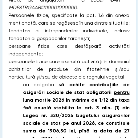
MD98TRGAAB12110001000000
.
Persoanele fizice, specificate la pct. 1.6 din anexa
menţionată, care se regăsesc în una dintre situațiile:
fondatori ai întreprinderilor individuale, inclusiv
fondatori ai gospodăriilor țărănești;
persoane fizice care desfășoară activități
independente;
persoanele fizice care exercită activităţi în domeniul
achizițiilor de produse din fitotehnie și/sau
horticultură și/sau de obiecte ale regnului vegetal
au obligaţia
să achite contribuţiile de
asigurări sociale de stat obligatorii
pentru
luna martie 2026
în mărime de 1/12 din taxa
fixă anuală stabilita la art. 3 alin. (1) din
Legea nr. 320/2025 bugetului asigurărilor
sociale de stat pe anul 2026, ce constituie
suma de 1906,50 lei
,
pînă la data de
27