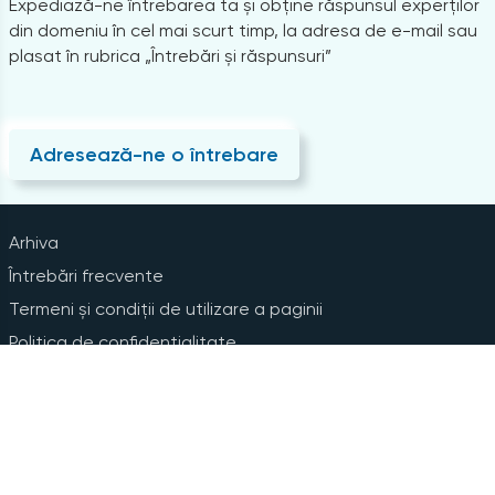
Expediază-ne întrebarea ta și obține răspunsul experților
din domeniu în cel mai scurt timp, la adresa de e-mail sau
plasat în rubrica „Întrebări și răspunsuri”
Adresează-ne o întrebare
Arhiva
Întrebări frecvente
Termeni și condiții de utilizare a paginii
Politica de confidențialitate
Instrucțiuni pentru ștergerea contului
Abonare la Newsline