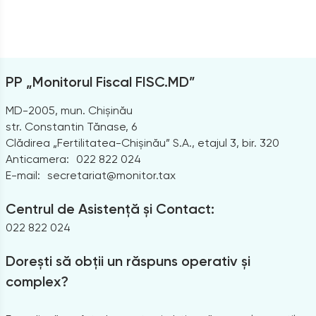
PP „Monitorul Fiscal FISC.MD”
MD-2005, mun. Chișinău
str. Constantin Tănase, 6
Clădirea „Fertilitatea-Chișinău” S.A., etajul 3, bir. 320
Anticamera:
022 822 024
E-mail:
secretariat@monitor.tax
Centrul de Asistență și Contact:
022 822 024
Dorești să obții un răspuns operativ și
complex?