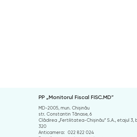
PP „Monitorul Fiscal FISC.MD”
MD-2005, mun. Chișinău
str. Constantin Tănase, 6
Clădirea „Fertilitatea-Chișinău” S.A., etajul 3, b
320
Anticamera:
022 822 024