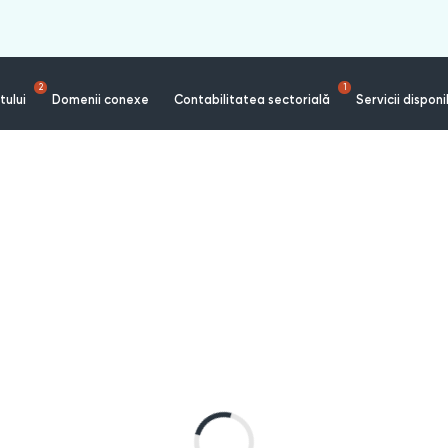
2
1
tului
Domenii conexe
Contabilitatea sectorială
Servicii disponi