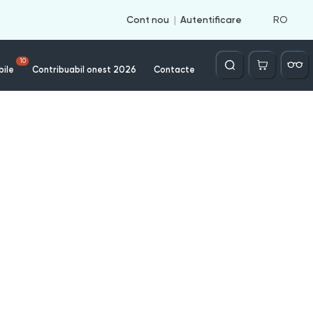
RO
Cont nou
Autentificare
Căutare
10
bile
Contribuabil onest 2026
Contacte