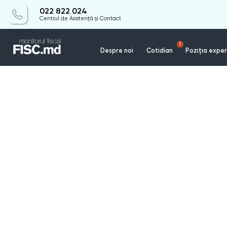
022 822 024
Centrul de Asistență și Contact
1
Despre noi
Cotidian
Poziția exper