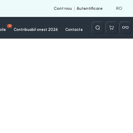
RO
Cont nou
Autentificare
Căutare
10
bile
Contribuabil onest 2026
Contacte