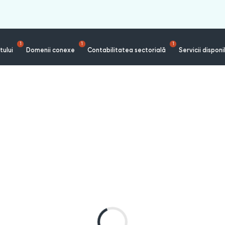
1
1
1
tului
Domenii conexe
Contabilitatea sectorială
Servicii disponi