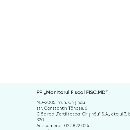
PP „Monitorul Fiscal FISC.MD”
MD-2005, mun. Chișinău
str. Constantin Tănase, 6
Clădirea „Fertilitatea-Chișinău” S.A., etajul 3, b
320
Anticamera:
022 822 024