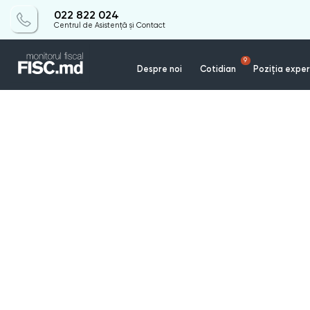
022 822 024
Centrul de Asistență și Contact
9
Despre noi
Cotidian
Poziția exper