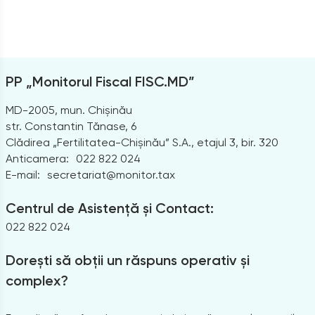
PP „Monitorul Fiscal FISC.MD”
MD-2005, mun. Chișinău
str. Constantin Tănase, 6
Clădirea „Fertilitatea-Chișinău” S.A., etajul 3, bir. 320
Anticamera:
022 822 024
E-mail:
secretariat@monitor.tax
Centrul de Asistență și Contact:
022 822 024
Dorești să obții un răspuns operativ și
complex?