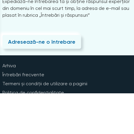
Expediază-ne întrebarea ta și obține răspunsul experților
din domeniu în cel mai scurt timp, la adresa de e-mail sau
plasat în rubrica „Întrebări și răspunsuri”
Adresează-ne o întrebare
Arhiva
Întrebări frecvente
Termeni și condiții de utilizare a paginii
Politica de confidențialitate
Instrucțiuni pentru ștergerea contului
Abonare la Newsline