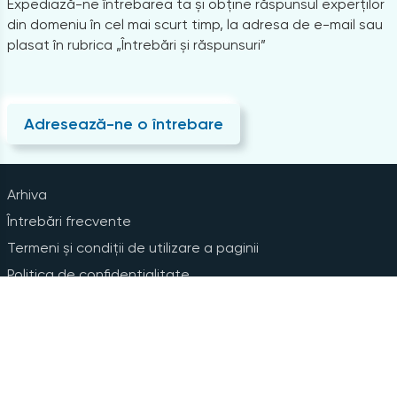
Expediază-ne întrebarea ta și obține răspunsul experților
din domeniu în cel mai scurt timp, la adresa de e-mail sau
plasat în rubrica „Întrebări și răspunsuri”
Adresează-ne o întrebare
Arhiva
Întrebări frecvente
Termeni și condiții de utilizare a paginii
Politica de confidențialitate
Instrucțiuni pentru ștergerea contului
Abonare la Newsline