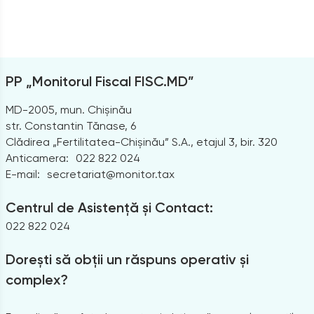
PP „Monitorul Fiscal FISC.MD”
MD-2005, mun. Chișinău
str. Constantin Tănase, 6
Clădirea „Fertilitatea-Chișinău” S.A., etajul 3, bir. 320
Anticamera:
022 822 024
E-mail:
secretariat@monitor.tax
Centrul de Asistență și Contact:
022 822 024
Dorești să obții un răspuns operativ și
complex?